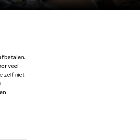
afbetalen.
oor veel
 zelf niet
n
ren