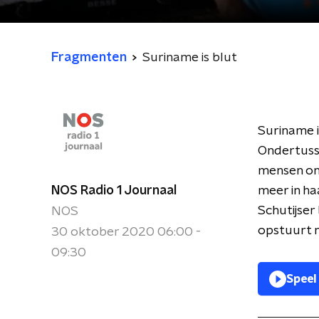
Fragmenten
Suriname is blut
Suriname i
Ondertusse
mensen onb
NOS Radio 1 Journaal
meer in h
Schutijser
NOS
opstuurt 
30 oktober 2020 06:00 -
09:30
Speel