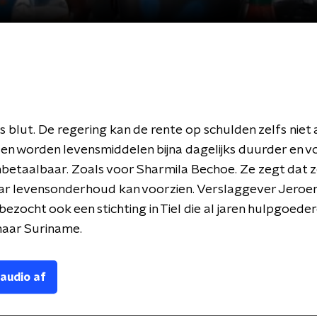
s blut. De regering kan de rente op schulden zelfs niet 
n worden levensmiddelen bijna dagelijks duurder en v
etaalbaar. Zoals voor Sharmila Bechoe. Ze zegt dat ze
aar levensonderhoud kan voorzien. Verslaggever Jeroe
 bezocht ook een stichting in Tiel die al jaren hulpgoede
naar Suriname.
 audio af