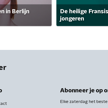
 in Berlijn
De heilige Fransi
jongeren
er
o
Abonneer je op o
Elke zaterdag het beste
act