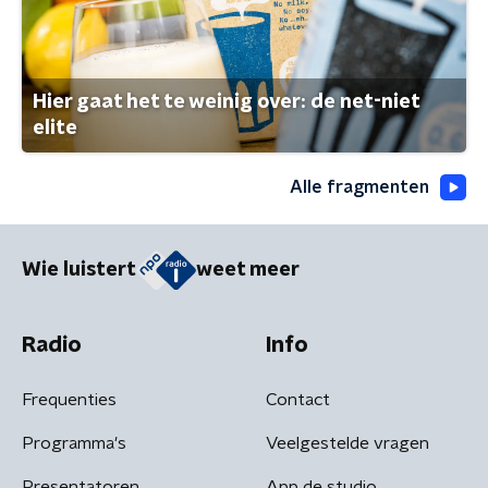
Hier gaat het te weinig over: de net-niet
elite
Alle fragmenten
Wie luistert
weet meer
Radio
Info
Frequenties
Contact
Programma's
Veelgestelde vragen
Presentatoren
App de studio