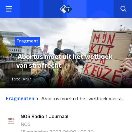
Fragment
'Abortus moet uit het wetboek
van strafrecht'
foto:
ANP
Fragmenten
'Abortus moet uit het wetboek van strafrecht'
NOS Radio 1 Journaal
NOS