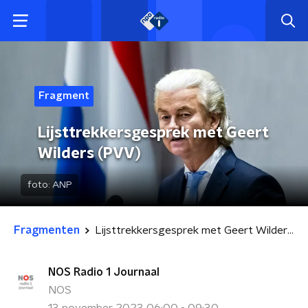
Fragment
Lijsttrekkersgesprek met Geert
Wilders (PVV)
foto:
ANP
Fragmenten
Lijsttrekkersgesprek met Geert Wilders (PVV)
NOS Radio 1 Journaal
NOS