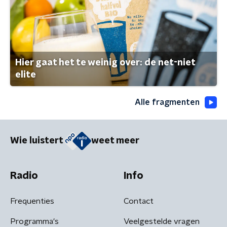
Hier gaat het te weinig over: de net-niet
elite
Alle fragmenten
Wie luistert
weet meer
Radio
Info
Frequenties
Contact
Programma's
Veelgestelde vragen