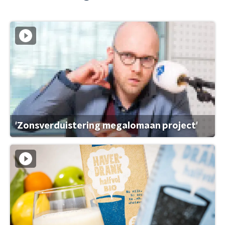
'Zonsverduistering megalomaan project'