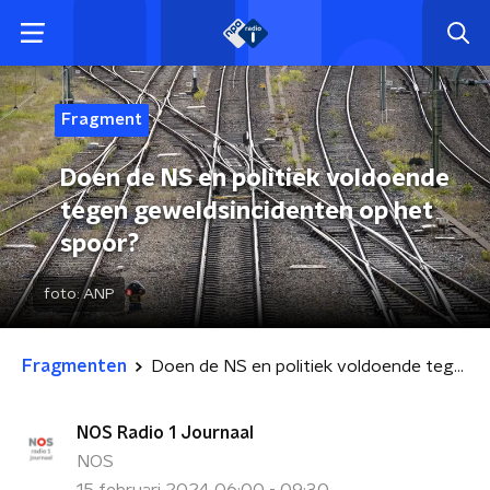
Fragment
Doen de NS en politiek voldoende
tegen geweldsincidenten op het
spoor?
foto:
ANP
Fragmenten
Doen de NS en politiek voldoende tegen geweldsincidenten op het spoor?
NOS Radio 1 Journaal
NOS