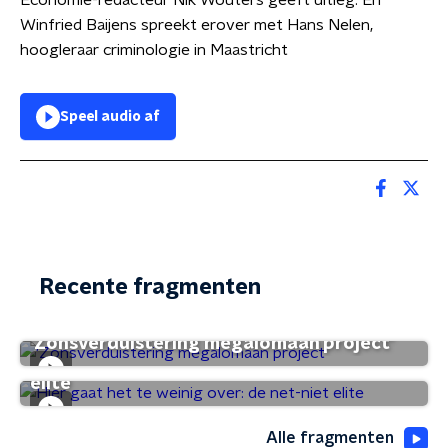
Economie-redacteur Nik Wouters geeft uitleg. En
Winfried Baijens spreekt erover met Hans Nelen,
hoogleraar criminologie in Maastricht
Speel audio af
Recente fragmenten
'Zonsverduistering megalomaan project'
Hier gaat het te weinig over: de net-niet
elite
Alle fragmenten