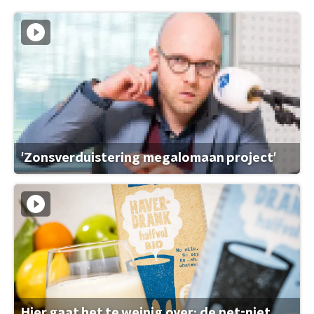
'Zonsverduistering megalomaan project'
Hier gaat het te weinig over: de net-niet