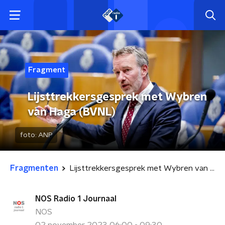
Fragment
Lijsttrekkersgesprek met Wybren
van Haga (BVNL)
foto:
ANP
Fragmenten
Lijsttrekkersgesprek met Wybren van Haga (BVNL)
NOS Radio 1 Journaal
NOS