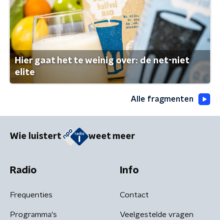
Hier gaat het te weinig over: de net-niet
elite
Alle fragmenten
Wie luistert
weet meer
Radio
Info
Frequenties
Contact
Programma's
Veelgestelde vragen