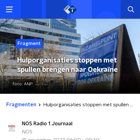
Fragment
Hulporganisaties stoppen met
spullen brengen naar Oekraïne
foto:
ANP
Fragmenten
Hulporganisaties stoppen met spullen brengen naar Oekraïne
NOS Radio 1 Journaal
NOS