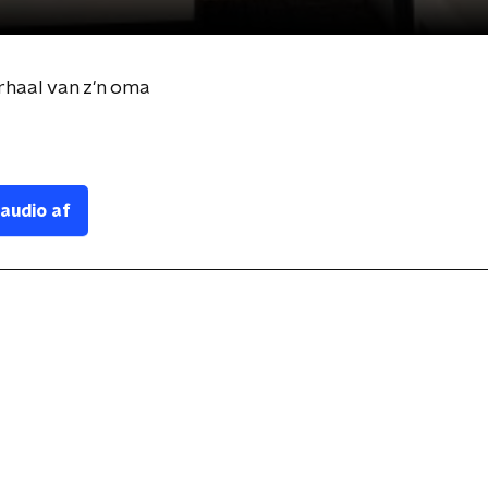
erhaal van z'n oma
 audio af