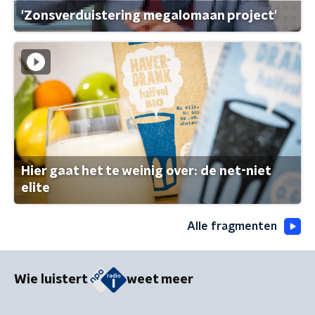
'Zonsverduistering megalomaan project'
Hier gaat het te weinig over: de net-niet
elite
Alle fragmenten
Wie luistert
weet meer