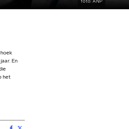
foto:
ANP
iehoek
aar. En
die
p het