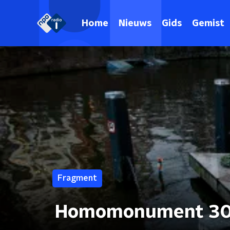
Home
Nieuws
Gids
Gemist
Fragment
Homomonument 30 ja