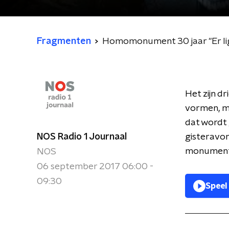
Fragmenten
Homomonument 30 jaar "Er lig
Het zijn d
vormen, m
dat wordt 
NOS Radio 1 Journaal
gisteravon
monument
NOS
06 september 2017 06:00 -
09:30
Speel