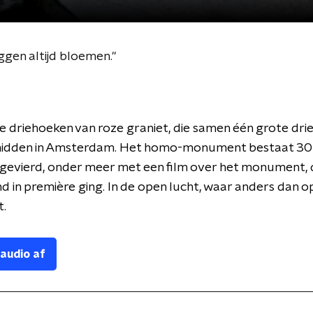
gen altijd bloemen."
rie driehoeken van roze graniet, die samen één grote dr
idden in Amsterdam. Het homo-monument bestaat 30 j
gevierd, onder meer met een film over het monument, 
d in première ging. In de open lucht, waar anders dan o
.
 audio af