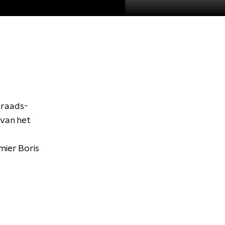
eraads-
van het
mier Boris