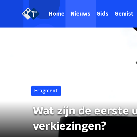
Home
Nieuws
Gids
Gemist
Fragment
Wat zijn de eerste u
verkiezingen?