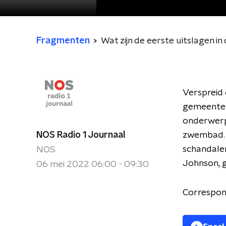
Fragmenten
Wat zijn de eerste uitslagen in
Verspreid
gemeenter
onderwerp
NOS Radio 1 Journaal
zwembad. 
schandale
NOS
Johnson, g
06 mei 2022 06:00 - 09:30
Correspon