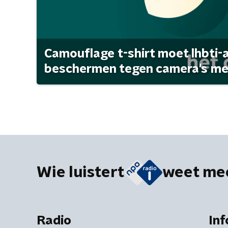
Camouflage t-shirt moet lhbti-
beschermen tegen camera's met 
Wie luistert
weet me
Radio
Inf