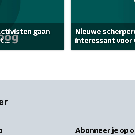
activisten gaan
Nieuwe scherpere
...
interessant voor
er
o
Abonneer je op o