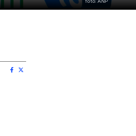
foto:
ANP