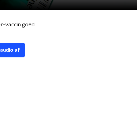
er-vaccin goed
 audio af