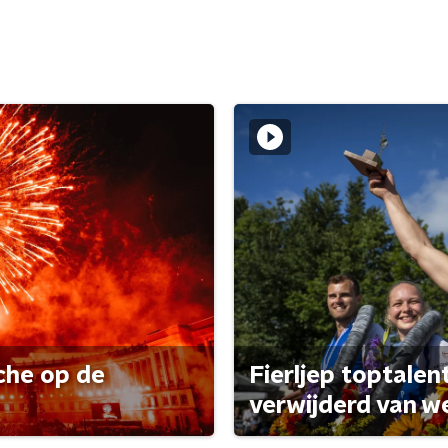
che op de
Fierljep toptalen
verwijderd van w