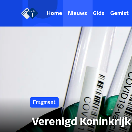
Home
Nieuws
Gids
Gemist
Fragment
Verenigd Koninkrijk