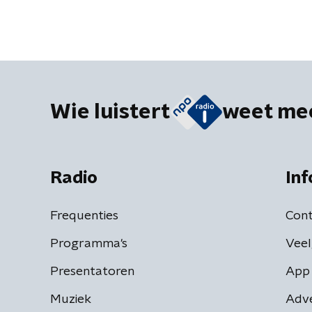
Wie luistert
weet me
Radio
Inf
Frequenties
Cont
Programma's
Veel
Presentatoren
App 
Muziek
Adv