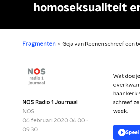
homoseksualiteit e
Fragmenten
Geja van Reenen schreef een b
Wat doe je 
overkwam G
haar kerk 
NOS Radio 1 Journaal
schreef ze 
week.
NOS
06 februari 2020 06:00 -
09:30
Speel