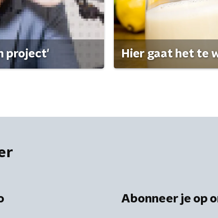
 project'
Hier gaat het te w
er
o
Abonneer je op o