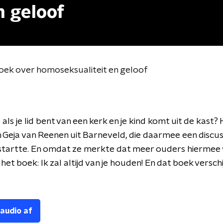
n geloof
oek over homoseksualiteit en geloof
als je lid bent van een kerk en je kind komt uit de kast?
eja van Reenen uit Barneveld, die daarmee een discus
startte. En omdat ze merkte dat meer ouders hiermee 
het boek: Ik zal altijd van je houden! En dat boek versch
 audio af