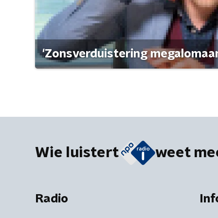
'Zonsverduistering megalomaan
Wie luistert
weet me
Radio
Inf