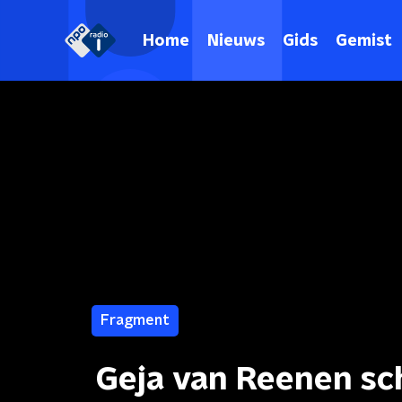
Home
Nieuws
Gids
Gemist
Fragment
Geja van Reenen sc