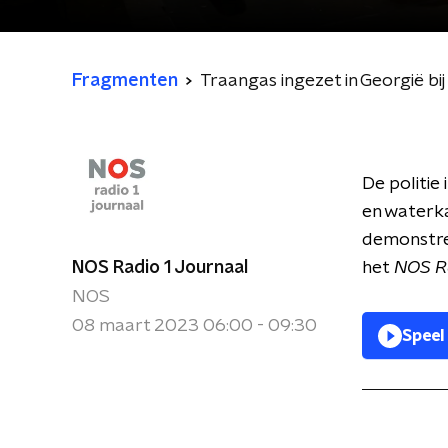
Fragmenten
Traangas ingezet in Georgië bij
De politie
en waterk
demonstre
NOS Radio 1 Journaal
het
NOS R
NOS
08 maart 2023 06:00 - 09:30
Speel