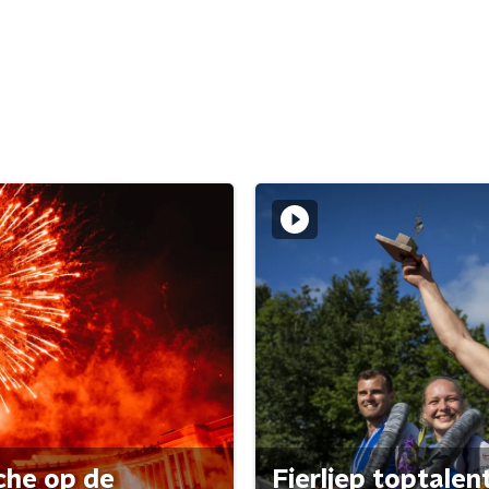
che op de
Fierljep toptalen