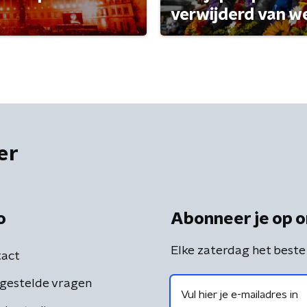
verwijderd van w
er
o
Abonneer je op o
Elke zaterdag het beste
act
gestelde vragen