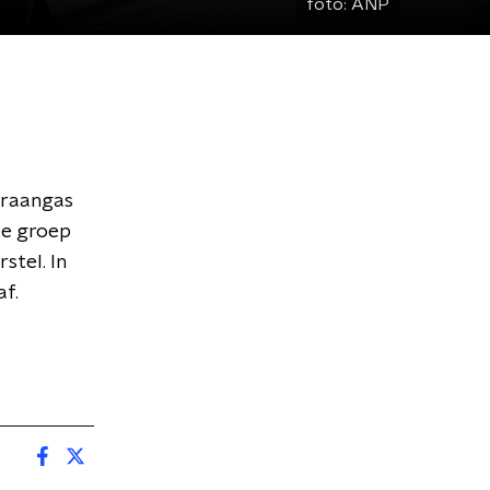
foto:
ANP
 traangas
De groep
tel. In
af.