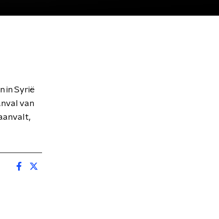
 in Syrië
anval van
aanvalt,