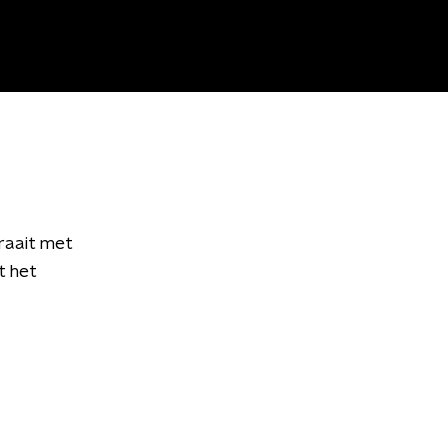
raait met
t het