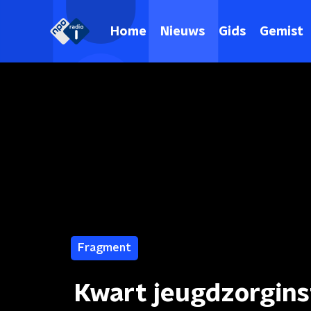
Home
Nieuws
Gids
Gemist
Fragment
Kwart jeugdzorginst