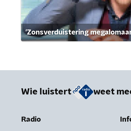
'Zonsverduistering megalomaan
Wie luistert
weet me
Radio
Inf