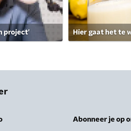
 project'
Hier gaat het te w
er
o
Abonneer je op o