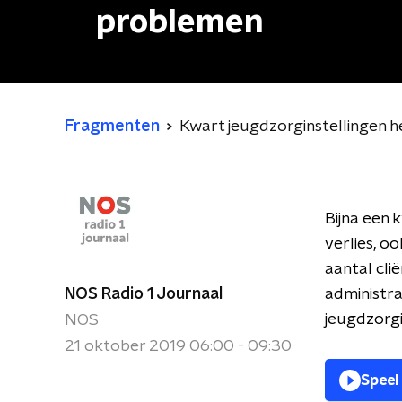
problemen
Fragmenten
Kwart jeugdzorginstellingen h
Bijna een 
verlies, o
aantal cli
NOS Radio 1 Journaal
administra
jeugdzorgi
NOS
21 oktober 2019 06:00 - 09:30
Speel