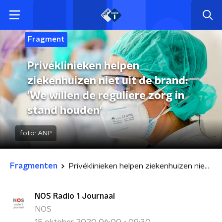
Fragment
Privéklinieken helpen
ziekenhuizen niet uit de brand:
'We willen de reguliere zorg in
stand houden'
foto:
ANP
Fragmenten
Privéklinieken helpen ziekenhuizen niet uit de brand: 'We willen de reguliere zorg in stand houden'
NOS Radio 1 Journaal
NOS