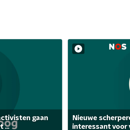
activisten gaan
Nieuwe scherpere
...
interessant voor