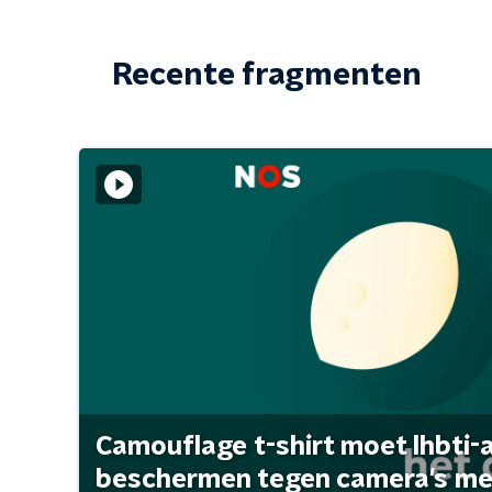
Recente fragmenten
Camouflage t-shirt moet lhbti-
beschermen tegen camera's met 