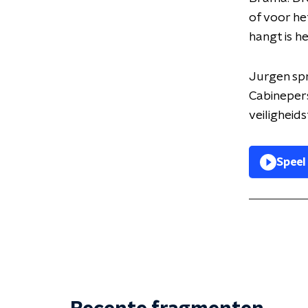
of voor he
hangt is h
Jurgen sp
Cabinepers
veiligheid
Speel