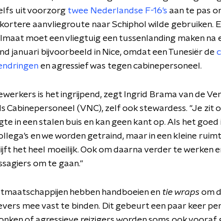
lfs uit voorzorg
twee Nederlandse F-16's
aan te pas 
 kortere aanvliegroute naar Schiphol wilde gebruiken. 
lmaat moet een vliegtuig een tussenlanding maken na 
Eind januari bijvoorbeeld in Nice, omdat een Tunesiër de
c
nendringen
en agressief was tegen cabinepersoneel.
erkers is het ingrijpend, zegt Ingrid Brama van de Ver
 Cabinepersoneel (VNC), zelf ook stewardess. "Je zit o
e in een stalen buis en kan geen kant op. Als het goed is
ollega's en we worden getraind, maar in een kleine ruim
lijft het heel moeilijk. Ook om daarna verder te werken 
sagiers om te gaan."
tmaatschappijen hebben handboeien en
tie wraps
om 
vers mee vast te binden. Dit gebeurt een paar keer per 
onken of agressieve reizigers worden soms ook vooraf