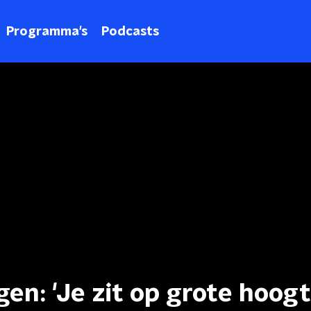
Programma's
Podcasts
gen: 'Je zit op grote hoog