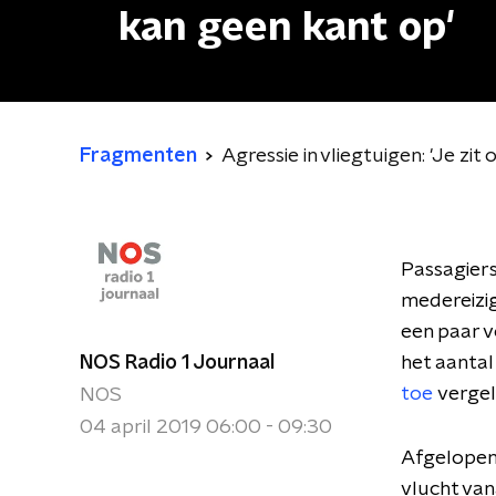
kan geen kant op'
Fragmenten
Agressie in vliegtuigen: 'Je zi
Passagiers
medereizig
een paar v
NOS Radio 1 Journaal
het aantal
toe
vergel
NOS
04 april 2019 06:00 - 09:30
Afgelopen 
vlucht van