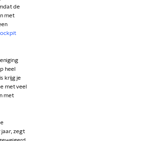
omdat de
En met
een
ockpit
eniging
p heel
 krijg je
te met veel
en met
de
jaar, zegt
 geweigerd