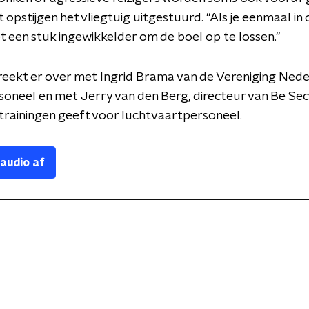
t opstijgen het vliegtuig uitgestuurd. "Als je eenmaal in 
et een stuk ingewikkelder om de boel op te lossen."
reekt er over met
Ingrid Brama van de Vereniging Ned
oneel en met Jerry van den Berg, directeur van Be Sec
strainingen geeft voor luchtvaartpersoneel.
 audio af