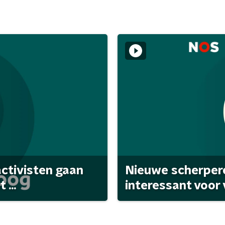
activisten gaan
Nieuwe scherpere
...
interessant voor