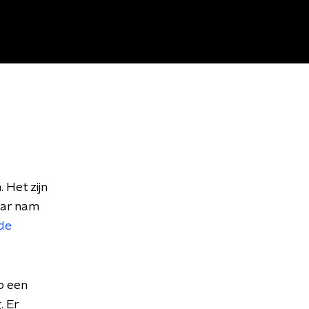
 Het zijn
aar nam
de
p een
. Er