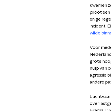
kwamen ze
piloot een
enige rege
incident. 
wilde bin
Voor medew
Nederlands
grote hoogt
hulp van c
agressie b
andere pas
Luchtvaar
overlastge
Brama. Dr