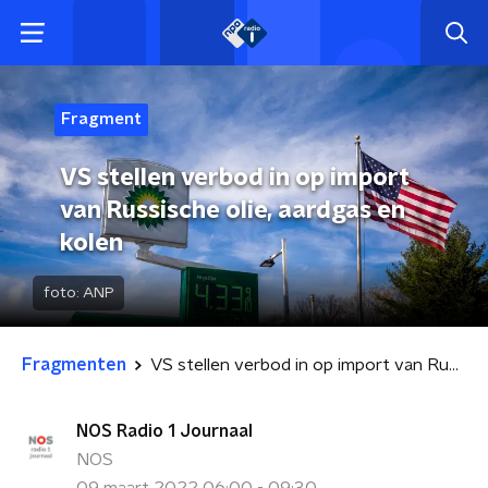
Fragment
VS stellen verbod in op import
van Russische olie, aardgas en
kolen
foto:
ANP
Fragmenten
VS stellen verbod in op import van Russische olie, aardgas en kolen
NOS Radio 1 Journaal
NOS