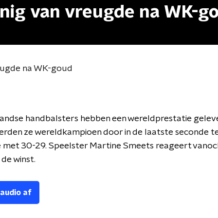
nnig van vreugde na WK-g
reugde na WK-goud
andse handbalsters hebben een wereldprestatie gelev
erden ze wereldkampioen door in de laatste seconde t
 met 30-29. Speelster Martine Smeets reageert vanoch
de winst.
 audio af