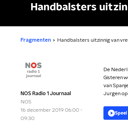
Handbalsters uitzi
Fragmenten
Handbalsters uitzinnig van v
De Nederl
Gisteren w
van Spanje
NOS Radio 1 Journaal
Jurgen op 
NOS
16 december 2019 06:00 -
Speel
09:30