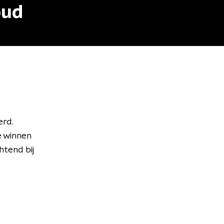
oud
erd.
e winnen
tend bij