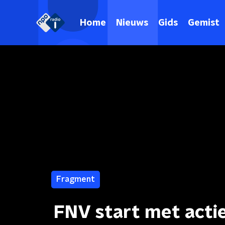
Home
Nieuws
Gids
Gemist
Fragment
FNV start met acti