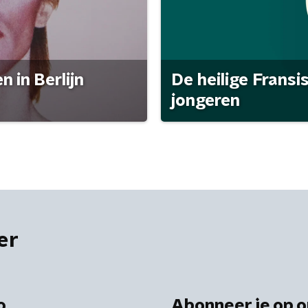
 in Berlijn
De heilige Fransi
jongeren
er
o
Abonneer je op o