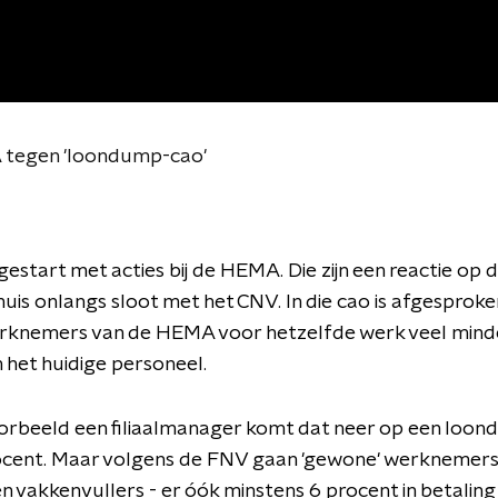
A tegen 'loondump-cao'
gestart met acties bij de HEMA. Die zijn een reactie op 
uis onlangs sloot met het CNV. In die cao is afgesproke
rknemers van de HEMA voor hetzelfde werk veel mind
n het huidige personeel.
orbeeld een filiaalmanager komt dat neer op een loond
ocent. Maar volgens de FNV gaan 'gewone' werknemers 
en vakkenvullers - er óók minstens 6 procent in betaling