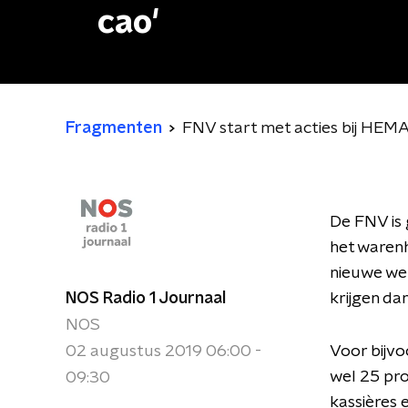
cao'
Fragmenten
FNV start met acties bij HEM
De FNV is 
het warenh
nieuwe we
NOS Radio 1 Journaal
krijgen da
NOS
02 augustus 2019 06:00 -
Voor bijvo
wel 25 pr
09:30
kassières 