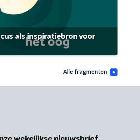
scus als inspiratiebron voor
Alle fragmenten
nze wekelijkse nieuwsbrief