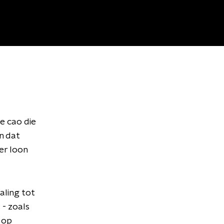
de cao die
n dat
er loon
aling tot
- zoals
 op