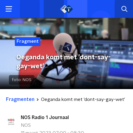
Fragment
Oeganda komt met 'dont-say-
gay-wet'
foto:
NOS
Fragmenten
Oeganda komt met 'dont-say-gay-wet'
NOS Radio 1 Journaal
NOS