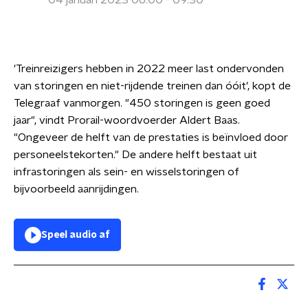
04 januari 2023 06:00 - 09:30
'Treinreizigers hebben in 2022 meer last ondervonden
van storingen en niet-rijdende treinen dan óóit', kopt de
Telegraaf vanmorgen. "450 storingen is geen goed
jaar", vindt Prorail-woordvoerder Aldert Baas.
"Ongeveer de helft van de prestaties is beïnvloed door
personeelstekorten." De andere helft bestaat uit
infrastoringen als sein- en wisselstoringen of
bijvoorbeeld aanrijdingen.
Speel audio af