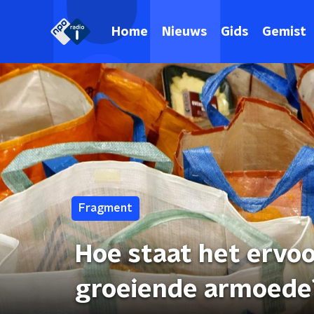
Home
Nieuws
Gids
Gemist
Fragment
Hoe staat het ervo
groeiende armoede