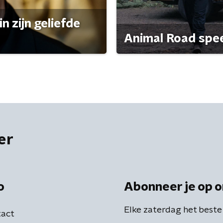
n zijn geliefde
Animal Road speelt
er
o
Abonneer je op o
Elke zaterdag het beste
act