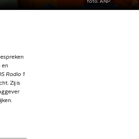
foto:
ANP
bespreken
 en
S Radio 1
. Zij is
laggever
jken.