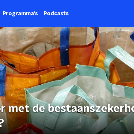
Programma's
Podcasts
or met de bestaanszekerh
?