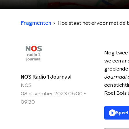
Fragmenten
Hoe staat het ervoor met de 
Nog twee 
we een and
groeiende
NOS Radio 1 Journaal
Journaal
o
een sticht
NOS
Roel Bolsi
08 november 2023 06:00 -
09:30
Speel