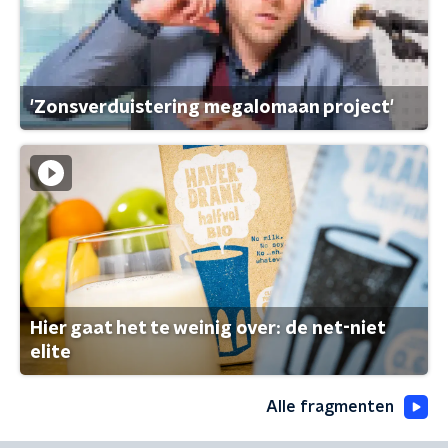
'Zonsverduistering megalomaan project'
Hier gaat het te weinig over: de net-niet
elite
Alle fragmenten