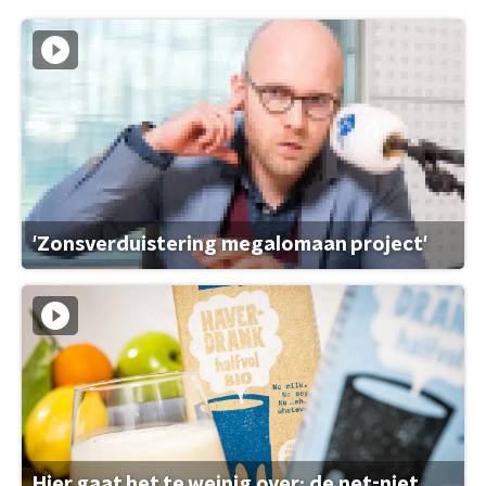
'Zonsverduistering megalomaan project'
Hier gaat het te weinig over: de net-niet