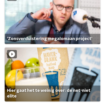
'Zonsverduistering megalomaan project'
Hier gaat het te weinig over: de net-niet
elite