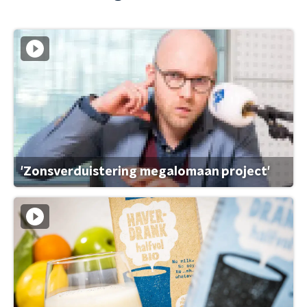
'Zonsverduistering megalomaan project'