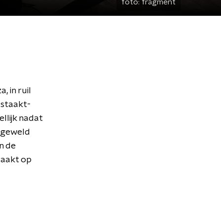
foto:
fragment
 in ruil
 staakt-
llijk nadat
t geweld
in de
raakt op