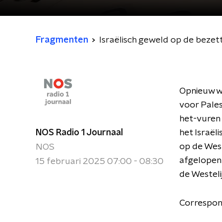
Fragmenten
Israëlisch geweld op de beze
Opnieuw wo
voor Pales
het-vuren 
NOS Radio 1 Journaal
het Israël
op de West
NOS
afgelopen
15 februari 2025 07:00 - 08:30
de Westeli
Correspond