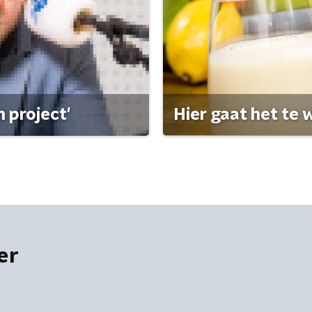
 project'
Hier gaat het te w
er