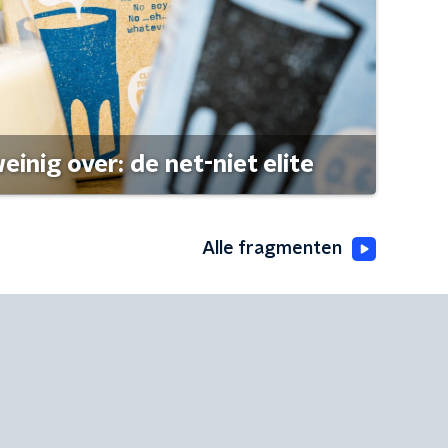
einig over: de net-niet elite
Alle fragmenten