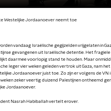
tte Westelijke Jordaanoever neemt toe
rden vandaag Israëlische gegijzelden vrijgelaten in Gaza,
tijnse gevangenen uit Israëlische detentie. Het fragiele
lijkt daarmee voorlopig stand te houden. Maar onmidde
ische leger vier weken geleden vertrok uit Gaza, nam he
elijke Jordaanoever juist toe. Zo zijn er volgens de VN 
 weken zeker veertig duizend Palestijnen ontheemd ge
jke Jordaanoever.
ent Nasrah Habiballah vertelt erover.