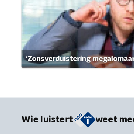
'Zonsverduistering megalomaan
Wie luistert
weet me