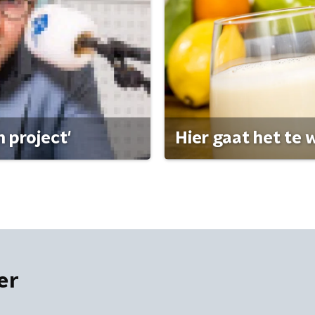
 project'
Hier gaat het te w
er