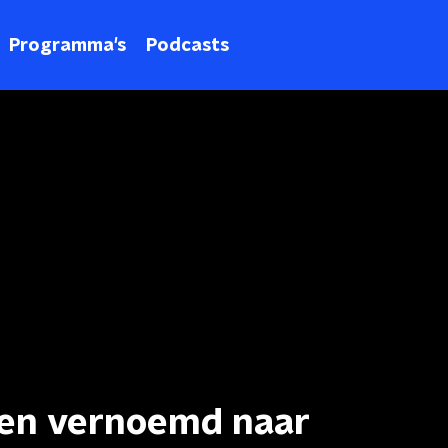
Programma's
Podcasts
ïden vernoemd naar