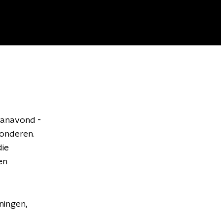
 vanavond -
wonderen.
die
en
ningen,