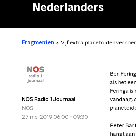
Nederlanders
Fragmenten
Vijf extra planetoïden verno
Ben Fering
als het ee
Feringa is
NOS Radio 1 Journaal
vandaag, 
planetoïde
NOS
27 mei 2019 06:00 - 09:30
Peter Bart
hangt aan d