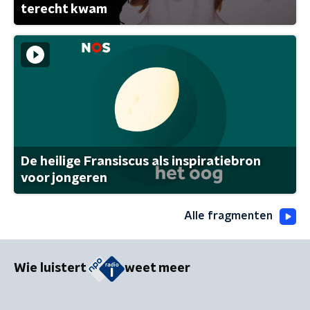
terecht kwam
De heilige Fransiscus als inspiratiebron
voor jongeren
Alle fragmenten
Wie luistert
weet meer