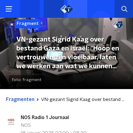
Fragment
VN-gezant Sigrid Kaag over
bestand Gaza en israël: "Hoop en
vertrouwen zijn vloeibaar, laten
we werken aan wat we kunnen
beïnvloeden"
foto:
fragment
Fragmenten
VN-gezant Sigrid Kaag over bestand Gaza en israël: "Hoop en vertrouwen zijn vloeibaar, laten we werken aan wat we kunnen beïnvloeden"
NOS Radio 1 Journaal
NOS