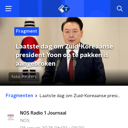
Fragment
Laatste dag om Zuid-Koreaanse
president Yoon op te pakken is
aangebroken
foto:
Reuters
Fragmenten
Laatste dag om Zuid-Koreaanse president Yoon op te pakken is aangebroken
NOS Radio 1 Journaal
NOS