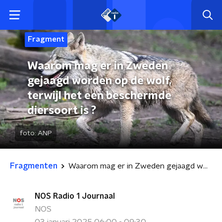
Fragment
Waarom mag er in Zweden
gejaagd worden op de wolf,
terwijl het een beschermde
diersoort is ?
foto:
ANP
Fragmenten
Waarom mag er in Zweden gejaagd worden op de wolf, terwijl het een beschermde diersoort is ?
NOS Radio 1 Journaal
NOS