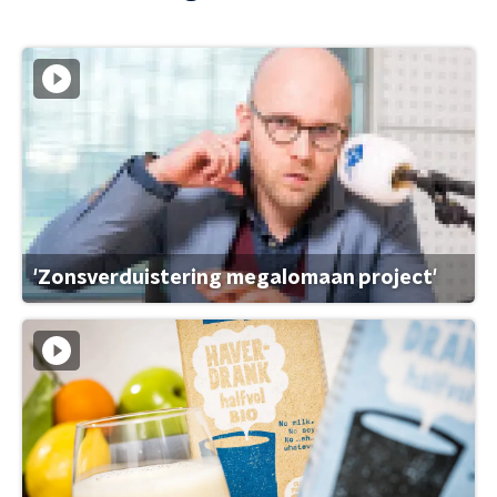
'Zonsverduistering megalomaan project'