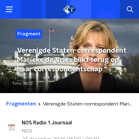
Fragment
Verenigde Staten-correspondent
Marieke de Vries blikt terug op
haar correspondentschap
foto:
NOS
Fragmenten
Verenigde Staten-correspondent Marieke de Vries blikt terug op haar correspondentschap
NOS Radio 1 Journaal
NOS