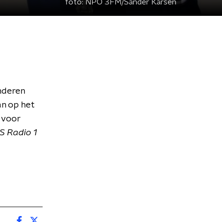
foto:
NPO 3FM/Sander Karsen
inderen
an op het
l voor
S Radio 1