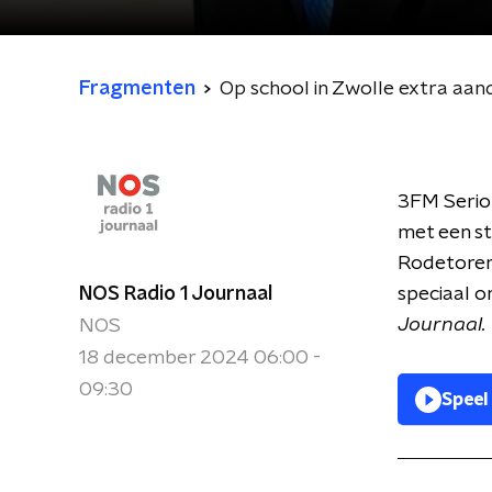
Fragmenten
Op school in Zwolle extra aan
3FM Seriou
met een st
Rodetorenp
NOS Radio 1 Journaal
speciaal o
Journaal.
NOS
18 december 2024 06:00 -
09:30
Speel