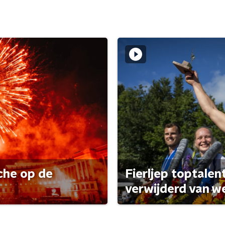
che op de
Fierljep toptalen
verwijderd van w