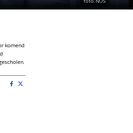
foto:
NOS
oor komend
jd
ogescholen.