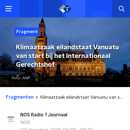
Fragment
Klimaatzaak eilandstaat Vanuatu
van start bij het Internationaal
Gerechtshof
foto:
ANP
Fragmenten
Klimaatzaak eilandstaat Vanuatu van start bij het Internationaal Gerechtshof
NOS Radio 1 Journaal
NOS