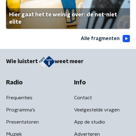
Hier gaat het te weinig over: de net-niet
elite
Alle fragmenten
Wie luistert
weet meer
Radio
Info
Frequenties
Contact
Programma's
Veelgestelde vragen
Presentatoren
App de studio
Muziek
Adverteren