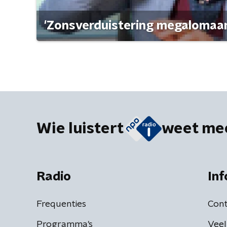
'Zonsverduistering megalomaan
Wie luistert
weet me
Radio
Inf
Frequenties
Cont
Programma's
Veel