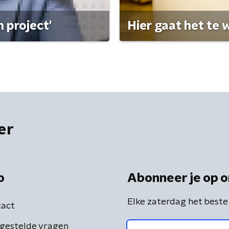
 project'
Hier gaat het te w
er
o
Abonneer je op o
Elke zaterdag het beste
act
gestelde vragen