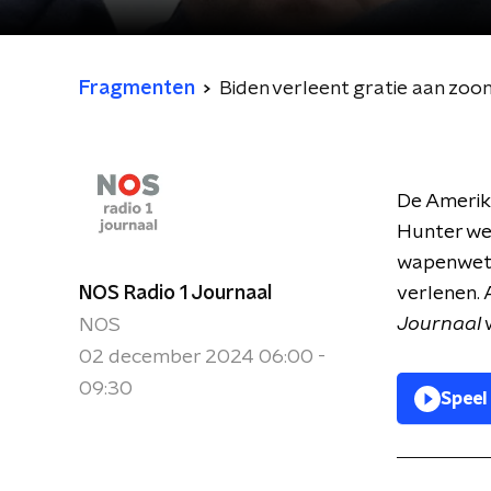
Fragmenten
Biden verleent gratie aan zoo
De Amerika
Hunter wer
wapenwet. 
NOS Radio 1 Journaal
verlenen. 
Journaal
w
NOS
02 december 2024 06:00 -
09:30
Speel