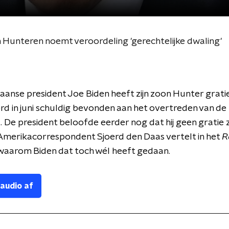
n Hunteren noemt veroordeling 'gerechtelijke dwaling'
anse president Joe Biden heeft zijn zoon Hunter grati
d in juni schuldig bevonden aan het overtreden van de
De president beloofde eerder nog dat hij geen gratie 
Amerikacorrespondent Sjoerd den Daas vertelt in het
R
aarom Biden dat toch wél heeft gedaan.
 audio af