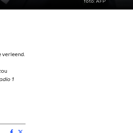
foto:
AFP
e verleend.
zou
adio 1