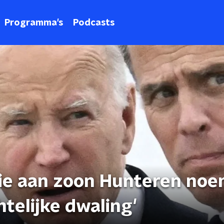
Programma's
Podcasts
tie aan zoon Hunteren no
htelijke dwaling'