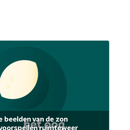
 beelden van de zon
 voorspellen ruimteweer