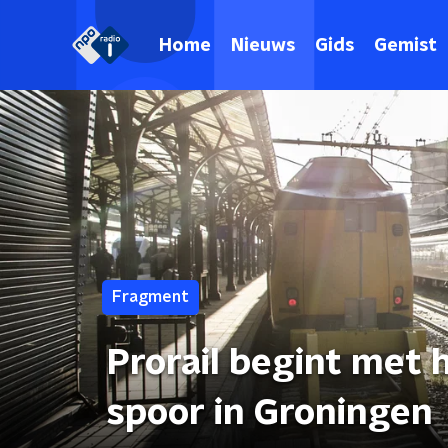
Home
Nieuws
Gids
Gemist
Fragment
Prorail begint met
spoor in Groningen