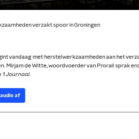
rkzaamheden verzakt spoor in Groningen
egint vandaag met herstelwerkzaamheden aan het verz
en. Mirjam de Witte, woordvoerder van Prorail sprak ero
 1 Journaal
.
 audio af