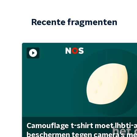
Recente fragmenten
Camouflage t-shirt moet lhbti-
beschermen tegen camera's met 