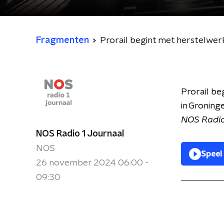
Fragmenten
Prorail begint met herstelwe
Prorail b
in Groning
NOS Radio
NOS Radio 1 Journaal
NOS
Speel
26 november 2024 06:00 -
09:30