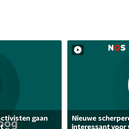
activisten gaan
Nieuwe scherpere
...
interessant voor