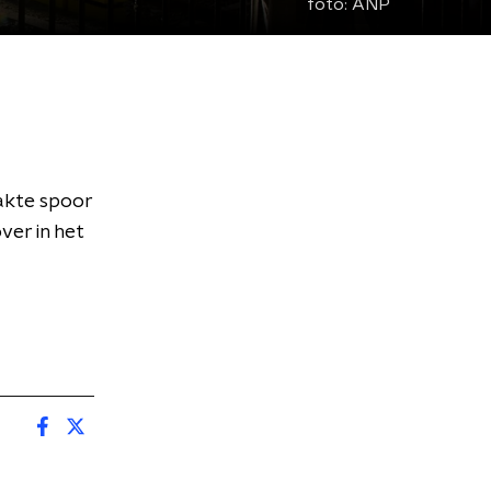
foto:
ANP
akte spoor
ver in het