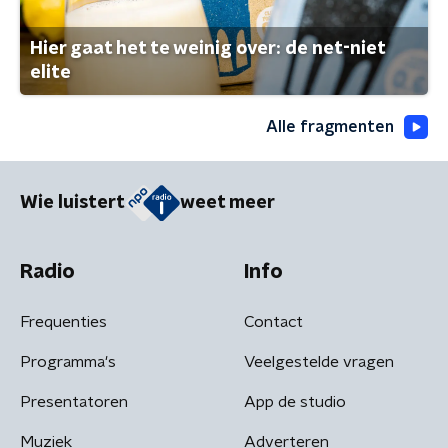
Hier gaat het te weinig over: de net-niet
elite
Alle fragmenten
Wie luistert
weet meer
Radio
Info
Frequenties
Contact
Programma's
Veelgestelde vragen
Presentatoren
App de studio
Muziek
Adverteren