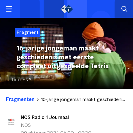
Fragment
16-jarige jongeman maakt
geschiedenis met eerste
compleet uitgespeelde Tetris
foto:
ANP
Fragmenten
16-jarige jongeman maakt geschiedenis met eerste compleet uitgespeelde Tetris
NOS Radio 1 Journaal
NOS