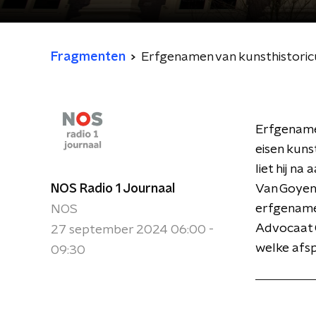
Fragmenten
Erfgenamen van kunsthistoric
Erfgename
eisen kuns
liet hij n
NOS Radio 1 Journaal
Van Goyen
erfgenamen
NOS
Advocaat G
27 september 2024 06:00 -
welke afsp
09:30