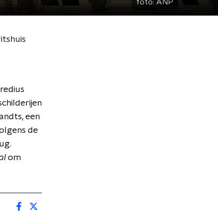
foto:
ANP
itshuis
redius
schilderijen
andts, een
olgens de
ug.
al
om