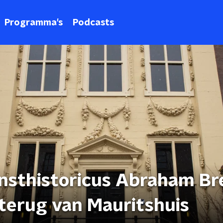
Programma's
Podcasts
nsthistoricus Abraham Br
terug van Mauritshuis