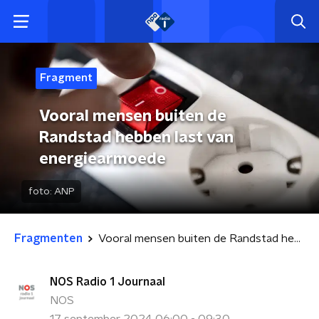
Fragment
Vooral mensen buiten de
Randstad hebben last van
energiearmoede
foto:
ANP
Fragmenten
Vooral mensen buiten de Randstad hebben last van energiearmoede
NOS Radio 1 Journaal
NOS