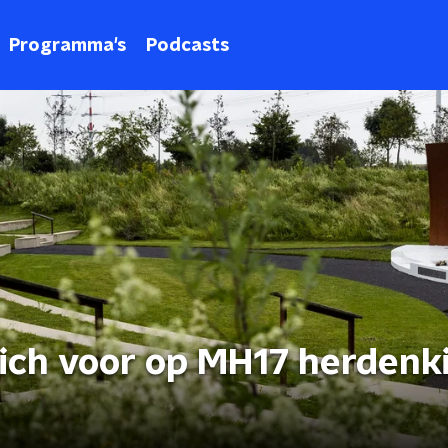
Programma's
Podcasts
zich voor op MH17 herdenki