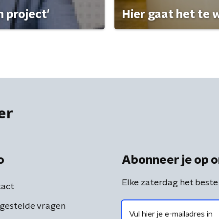
 project'
Hier gaat het te w
er
o
Abonneer je op o
Elke zaterdag het beste
act
gestelde vragen