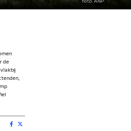
foto:
ANP
Bomen
r de
vlakbij
ittenden,
amp
iel