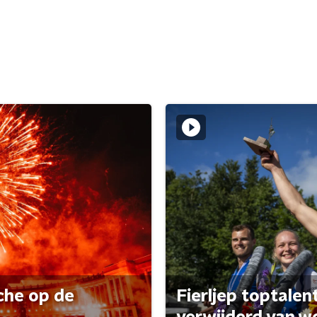
che op de
Fierljep toptalen