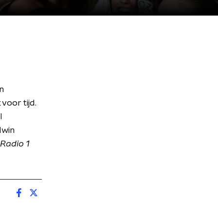
n
voor tijd.
l
dwin
Radio 1