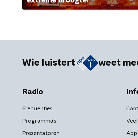
extreme droogte?
Wie luistert
weet me
Radio
Inf
Frequenties
Cont
Programma's
Veel
Presentatoren
App 