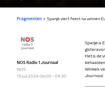
Fragmenten
Spanje viert feest na winnen
Spanje is 
gisteravon
Het is de 
NOS Radio 1 Journaal
behaalden,
Winkels ve
NOS
Journaal
.
15 juli 2024 06:00 - 09:30