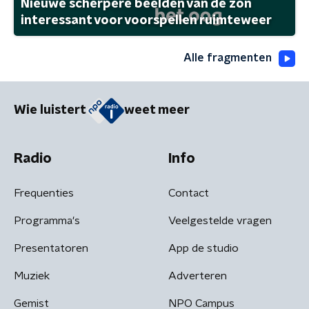
Nieuwe scherpere beelden van de zon
interessant voor voorspellen ruimteweer
Alle fragmenten
Wie luistert
weet meer
Radio
Info
Frequenties
Contact
Programma's
Veelgestelde vragen
Presentatoren
App de studio
Muziek
Adverteren
Gemist
NPO Campus